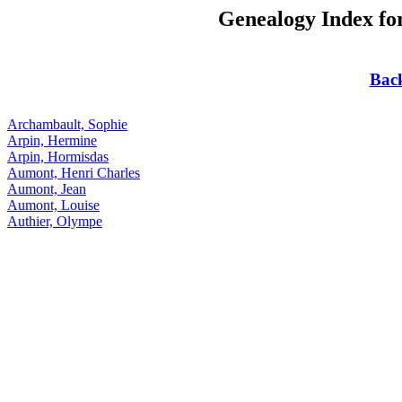
Genealogy Index fo
Bac
Archambault, Sophie
Arpin, Hermine
Arpin, Hormisdas
Aumont, Henri Charles
Aumont, Jean
Aumont, Louise
Authier, Olympe